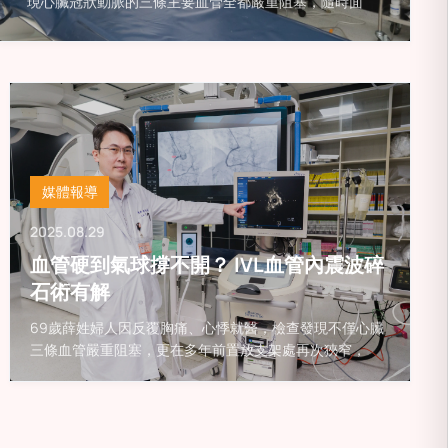
現心臟冠狀動脈的三條主要血管全都嚴重阻塞，隨時面
媒體報導
2025.08.29
血管硬到氣球撐不開？ IVL血管內震波碎
石術有解
69歲薛姓婦人因反覆胸痛、心悸就醫，檢查發現不僅心臟
三條血管嚴重阻塞，更在多年前置放支架處再次狹窄，