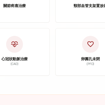
關節疼痛治療
頸部血管支架置放
節疼痛治療
頸部血管支
rtery Embolization, PAE）
痛治療主要針對退化性關節炎、五十肩、網球肘、膝關節
頸部血管支架置放術主
肥大（BPH）的微創介入治療方式，透過導管將栓塞微粒
：五十肩、網球肘、膝關節炎
適應症：頸動脈狹窄
式：微細動脈栓塞治療（TAME）
治療方式：血管支架置
cardiology
favorite
狀：慢性疼痛、活動受限
改善目標：降低中風風
心冠狀動脈治療
卵圓孔未閉
(CAD)
(PFO)
狀動脈治療（Coronary Artery D
卵圓孔未閉治療（P
血液回流異常，提供血管超音波檢查、血管雷射治療及
動脈治療主要針對冠心病、心絞痛及急性心肌梗塞等疾
卵圓孔未閉為常見先天
：冠心病、心絞痛、心肌梗塞
適應症：卵圓孔未閉（
式：心導管、氣球擴張術、支架置放術
治療方式：卵圓孔封堵