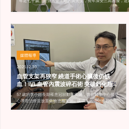
年近七十歲、經營五金工廠的吳先生，長年深受三高困擾，近
媒體報導
2025.12.30
血管支架再狹窄 繞道手術心臟後仍缺
血！IVL血管內震波碎石術 突破鈣化瓶頸
改善心臟血流
57 歲的李小姐長期罹患冠狀動脈疾病，曾在醫學中心接受
心導管治療並放置藥物塗層支架，後續又因病灶進展