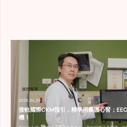
改善目
媒體報導
2026.04.09
接軌國際CKM指引，精準用藥護心腎；EE
機！