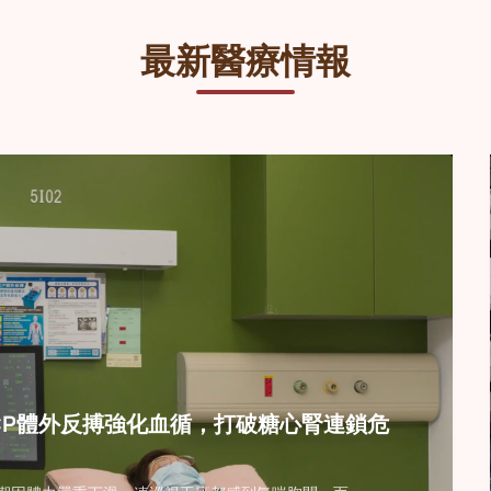
標：恢復冠狀動脈血流
改善目標：降低栓塞及
最新醫療情報
CP體外反搏強化血循，打破糖心腎連鎖危