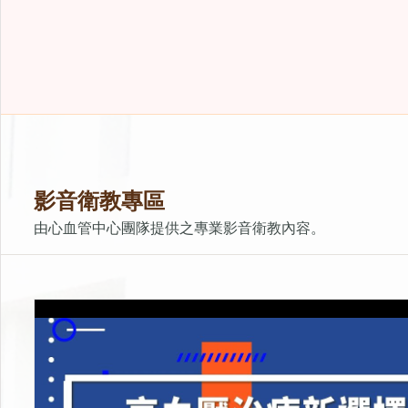
影音衛教專區
由心血管中心團隊提供之專業影音衛教內容。
高血壓治療新選擇！RDN腎交感神經阻斷術
上架時間：2026-01-23