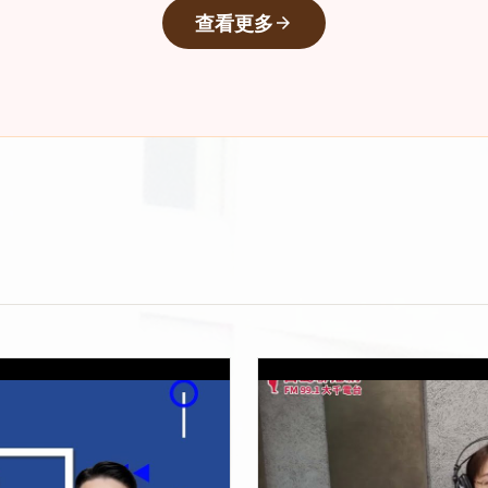
查看更多
arrow_forward
心臟殺手-冠狀動脈疾病
上架時間：2025-05-28