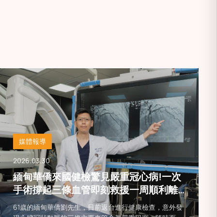
中風風險
媒體報導
2026.03.30
緬甸華僑來國健檢驚見嚴重冠心病!一次
手術撐起三條血管即刻救援一周順利離
台
61歲的緬甸華僑劉先生，日前返台進行健康檢查，意外發