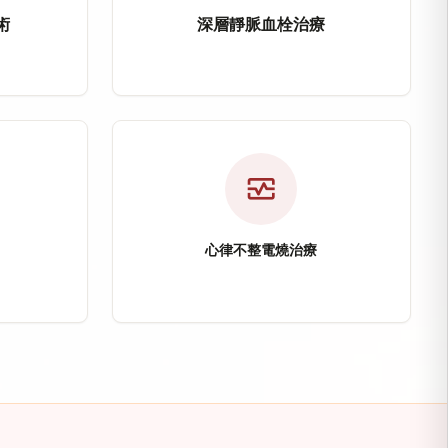
術
深層靜脈血栓治療
架置放術
深層靜脈血栓治療（Deep 
疼痛及足底筋膜炎等慢性疼痛問題，提供微創微細動脈栓
要用於治療頸動脈狹窄，透過心導管介入方式置放血管
深層靜脈血栓治療主要針對下肢深層靜
注入攝護腺動脈，使攝護腺逐漸縮小，改善頻尿、夜尿、
適應症：深層靜脈血栓（DVT）
放術
治療方式：EKOS超音波溶栓導管
monitor_heart
險
改善目標：恢復靜脈血流、降低肺栓
心律不整電燒治療
心律不整電燒治療
isease, CAD）
atent Foramen Ovale, P
心律不整電燒治療透過心導管電氣生理
其他微創介入治療。
病，透過心導管檢查、氣球擴張術及冠狀動脈支架置放恢
性心臟構造異常，部分患者可能與不明原因腦中風及反
適應症：心房顫動、心房撲動、心室
PFO）
治療方式：導管消融術（電燒）
術
特色技術：3D立體定位射頻燒灼術