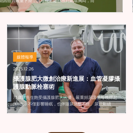
期因體力嚴重下滑，連巡視工廠都感到氣喘胸悶，而
媒體報導
2025.12.26
攝護腺肥大微創治療新進展：血管凝膠攝
護腺動脈栓塞術
73歲洪先生飽受攝護腺肥大困擾，嚴重頻尿讓他每晚得起
床5次，不僅影響睡眠，也伴隨尿急憋不住、尿流斷續