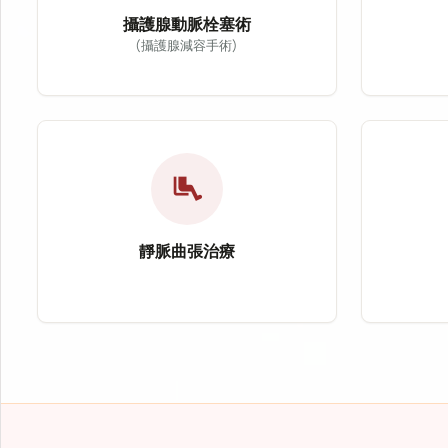
攝護腺動脈栓塞術
(攝護腺減容手術)
關
攝護腺動脈栓塞術（Prostatic A
關節疼
攝護腺動脈栓塞術（PAE）為治療良性攝護腺
適應症
適應症：良性攝護腺肥大（BPH）
治療方
airline_seat_legroom_extra
治療方式：導管栓塞治療
改善症
改善症狀：頻尿、夜尿、排尿困難
靜脈曲張治療
靜脈曲張治療
心冠
靜脈曲張治療主要針對下肢靜脈瓣膜功能不全及
心冠狀
適應症：靜脈曲張、下肢腫脹
適應症
治療方式：血管雷射治療
治療方
改善症狀：疼痛、抽筋、腿部沉重感