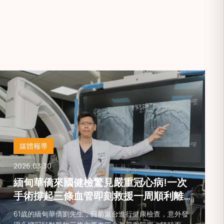
中風風險
媒體報導
2026.03.30
緬甸華僑來國健檢驚見嚴重冠心病!一次
手術撐起三條血管即刻救援一周順利離
台
61歲的緬甸華僑劉先生，日前返台進行健康檢查，意外發