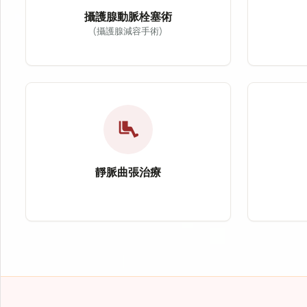
攝護腺動脈栓塞術
(攝護腺減容手術)
關
攝護腺動脈栓塞術（Prostatic A
關節疼
攝護腺動脈栓塞術（PAE）為治療良性攝護腺
適應症
適應症：良性攝護腺肥大（BPH）
治療方
airline_seat_legroom_extra
治療方式：導管栓塞治療
改善症
改善症狀：頻尿、夜尿、排尿困難
靜脈曲張治療
靜脈曲張治療
心冠
靜脈曲張治療主要針對下肢靜脈瓣膜功能不全及
心冠狀
適應症：靜脈曲張、下肢腫脹
適應症
治療方式：血管雷射治療
治療方
改善症狀：疼痛、抽筋、腿部沉重感