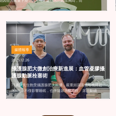
期因體力嚴重下滑，連巡視工廠都感到氣喘胸悶，而
媒體報導
2025.12.26
攝護腺肥大微創治療新進展：血管凝膠攝
護腺動脈栓塞術
73歲洪先生飽受攝護腺肥大困擾，嚴重頻尿讓他每晚得起
床5次，不僅影響睡眠，也伴隨尿急憋不住、尿流斷續