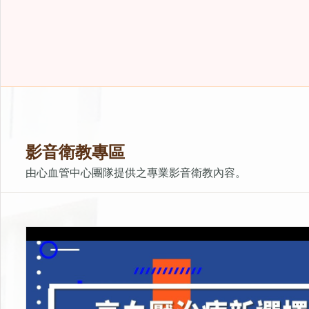
影音衛教專區
由心血管中心團隊提供之專業影音衛教內容。
高血壓治療新選擇！RDN腎交感神經阻斷術
上架時間：2026-01-23