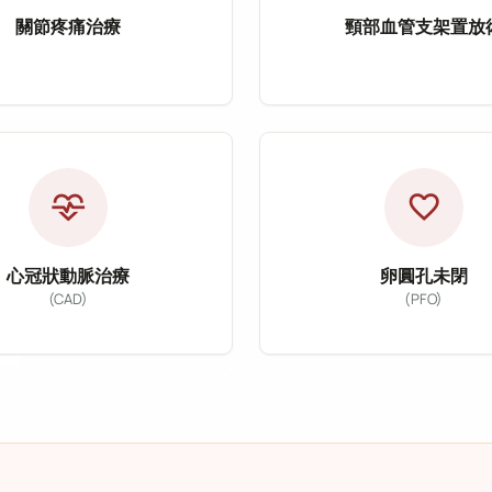
關節疼痛治療
頸部血管支架置放
節疼痛治療
頸部血管支
rtery Embolization, PAE）
痛治療主要針對退化性關節炎、五十肩、網球肘、膝關節
頸部血管支架置放術主
肥大（BPH）的微創介入治療方式，透過導管將栓塞微粒
：五十肩、網球肘、膝關節炎
適應症：頸動脈狹窄
式：微細動脈栓塞治療（TAME）
治療方式：血管支架置
cardiology
favorite
狀：慢性疼痛、活動受限
改善目標：降低中風風
心冠狀動脈治療
卵圓孔未閉
(CAD)
(PFO)
狀動脈治療（Coronary Artery D
卵圓孔未閉治療（P
血液回流異常，提供血管超音波檢查、血管雷射治療及
動脈治療主要針對冠心病、心絞痛及急性心肌梗塞等疾
卵圓孔未閉為常見先天
：冠心病、心絞痛、心肌梗塞
適應症：卵圓孔未閉（
式：心導管、氣球擴張術、支架置放術
治療方式：卵圓孔封堵