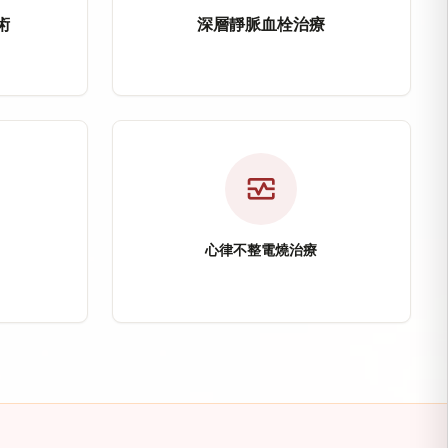
術
深層靜脈血栓治療
架置放術
深層靜脈血栓治療（Deep 
疼痛及足底筋膜炎等慢性疼痛問題，提供微創微細動脈栓
要用於治療頸動脈狹窄，透過心導管介入方式置放血管
深層靜脈血栓治療主要針對下肢深層靜
注入攝護腺動脈，使攝護腺逐漸縮小，改善頻尿、夜尿、
適應症：深層靜脈血栓（DVT）
放術
治療方式：EKOS超音波溶栓導管
monitor_heart
險
改善目標：恢復靜脈血流、降低肺栓
心律不整電燒治療
心律不整電燒治療
isease, CAD）
atent Foramen Ovale, P
心律不整電燒治療透過心導管電氣生理
其他微創介入治療。
病，透過心導管檢查、氣球擴張術及冠狀動脈支架置放恢
性心臟構造異常，部分患者可能與不明原因腦中風及反
適應症：心房顫動、心房撲動、心室
PFO）
治療方式：導管消融術（電燒）
術
特色技術：3D立體定位射頻燒灼術