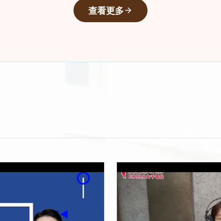
查看更多
arrow_forward
心臟殺手-冠狀動脈疾病
上架時間：2025-05-28