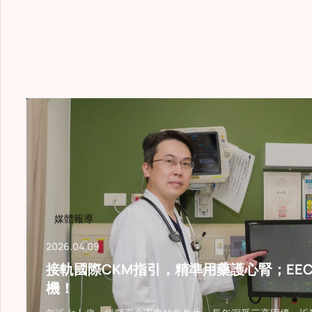
改善目
媒體報導
2026.04.09
接軌國際CKM指引，精準用藥護心腎；EE
機！