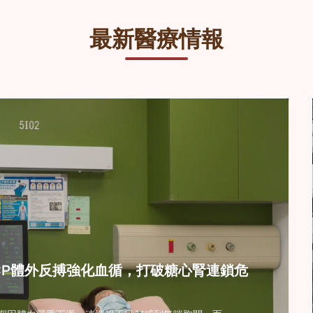
標：恢復冠狀動脈血流
改善目標：降低栓塞及
最新醫療情報
CP體外反搏強化血循，打破糖心腎連鎖危