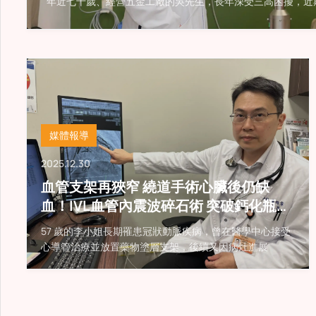
年近七十歲、經營五金工廠的吳先生，長年深受三高困擾，近
媒體報導
2025.12.30
血管支架再狹窄 繞道手術心臟後仍缺
血！IVL血管內震波碎石術 突破鈣化瓶頸
改善心臟血流
57 歲的李小姐長期罹患冠狀動脈疾病，曾在醫學中心接受
心導管治療並放置藥物塗層支架，後續又因病灶進展