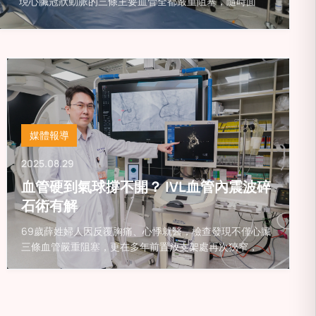
現心臟冠狀動脈的三條主要血管全都嚴重阻塞，隨時面
媒體報導
2025.08.29
血管硬到氣球撐不開？ IVL血管內震波碎
石術有解
69歲薛姓婦人因反覆胸痛、心悸就醫，檢查發現不僅心臟
三條血管嚴重阻塞，更在多年前置放支架處再次狹窄，