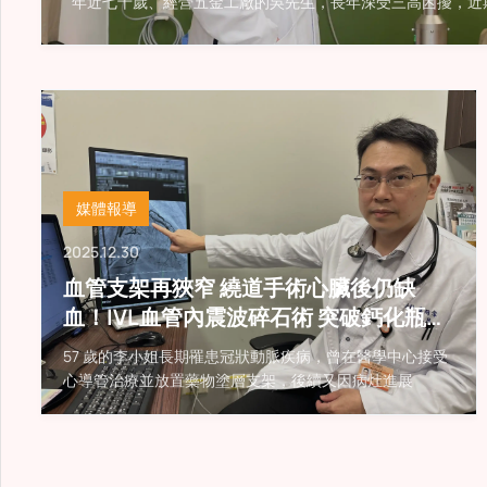
年近七十歲、經營五金工廠的吳先生，長年深受三高困擾，近
媒體報導
2025.12.30
血管支架再狹窄 繞道手術心臟後仍缺
血！IVL血管內震波碎石術 突破鈣化瓶頸
改善心臟血流
57 歲的李小姐長期罹患冠狀動脈疾病，曾在醫學中心接受
心導管治療並放置藥物塗層支架，後續又因病灶進展