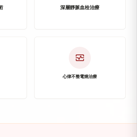
術
深層靜脈血栓治療
架置放術
深層靜脈血栓治療（Deep 
疼痛及足底筋膜炎等慢性疼痛問題，提供微創微細動脈栓
要用於治療頸動脈狹窄，透過心導管介入方式置放血管
深層靜脈血栓治療主要針對下肢深層靜
注入攝護腺動脈，使攝護腺逐漸縮小，改善頻尿、夜尿、
適應症：深層靜脈血栓（DVT）
放術
治療方式：EKOS超音波溶栓導管
monitor_heart
險
改善目標：恢復靜脈血流、降低肺栓
心律不整電燒治療
心律不整電燒治療
isease, CAD）
atent Foramen Ovale, P
心律不整電燒治療透過心導管電氣生理
其他微創介入治療。
病，透過心導管檢查、氣球擴張術及冠狀動脈支架置放恢
性心臟構造異常，部分患者可能與不明原因腦中風及反
適應症：心房顫動、心房撲動、心室
PFO）
治療方式：導管消融術（電燒）
術
特色技術：3D立體定位射頻燒灼術