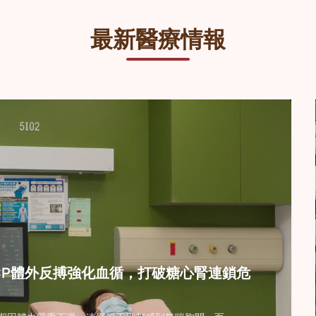
標：恢復冠狀動脈血流
改善目標：降低栓塞及
最新醫療情報
CP體外反搏強化血循，打破糖心腎連鎖危