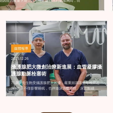
期因體力嚴重下滑，連巡視工廠都感到氣喘胸悶，而
媒體報導
2025.12.26
攝護腺肥大微創治療新進展：血管凝膠攝
護腺動脈栓塞術
73歲洪先生飽受攝護腺肥大困擾，嚴重頻尿讓他每晚得起
床5次，不僅影響睡眠，也伴隨尿急憋不住、尿流斷續