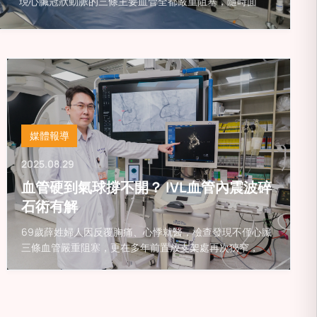
現心臟冠狀動脈的三條主要血管全都嚴重阻塞，隨時面
媒體報導
2025.08.29
血管硬到氣球撐不開？ IVL血管內震波碎
石術有解
69歲薛姓婦人因反覆胸痛、心悸就醫，檢查發現不僅心臟
三條血管嚴重阻塞，更在多年前置放支架處再次狹窄，