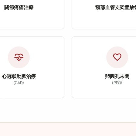
關節疼痛治療
頸部血管支架置放
節疼痛治療
頸部血管支
rtery Embolization, PAE）
痛治療主要針對退化性關節炎、五十肩、網球肘、膝關節
頸部血管支架置放術主
肥大（BPH）的微創介入治療方式，透過導管將栓塞微粒
：五十肩、網球肘、膝關節炎
適應症：頸動脈狹窄
式：微細動脈栓塞治療（TAME）
治療方式：血管支架置
cardiology
favorite
狀：慢性疼痛、活動受限
改善目標：降低中風風
心冠狀動脈治療
卵圓孔未閉
(CAD)
(PFO)
狀動脈治療（Coronary Artery D
卵圓孔未閉治療（P
血液回流異常，提供血管超音波檢查、血管雷射治療及
動脈治療主要針對冠心病、心絞痛及急性心肌梗塞等疾
卵圓孔未閉為常見先天
：冠心病、心絞痛、心肌梗塞
適應症：卵圓孔未閉（
式：心導管、氣球擴張術、支架置放術
治療方式：卵圓孔封堵