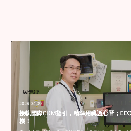
改善目
媒體報導
2026.04.09
接軌國際CKM指引，精準用藥護心腎；EE
機！