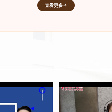
查看更多
arrow_forward
心臟殺手-冠狀動脈疾病
上架時間：2025-05-28