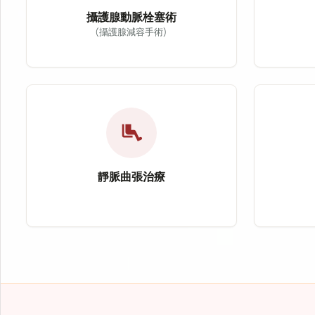
攝護腺動脈栓塞術
(攝護腺減容手術)
關
攝護腺動脈栓塞術（Prostatic A
關節疼
攝護腺動脈栓塞術（PAE）為治療良性攝護腺
適應症
適應症：良性攝護腺肥大（BPH）
治療方
airline_seat_legroom_extra
治療方式：導管栓塞治療
改善症
改善症狀：頻尿、夜尿、排尿困難
靜脈曲張治療
靜脈曲張治療
心冠
靜脈曲張治療主要針對下肢靜脈瓣膜功能不全及
心冠狀
適應症：靜脈曲張、下肢腫脹
適應症
治療方式：血管雷射治療
治療方
改善症狀：疼痛、抽筋、腿部沉重感