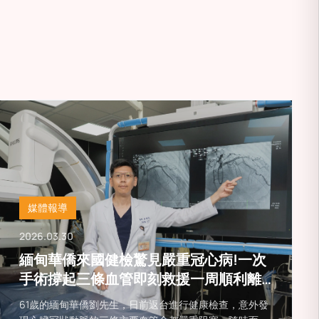
中風風險
媒體報導
2026.03.30
緬甸華僑來國健檢驚見嚴重冠心病!一次
手術撐起三條血管即刻救援一周順利離
台
61歲的緬甸華僑劉先生，日前返台進行健康檢查，意外發