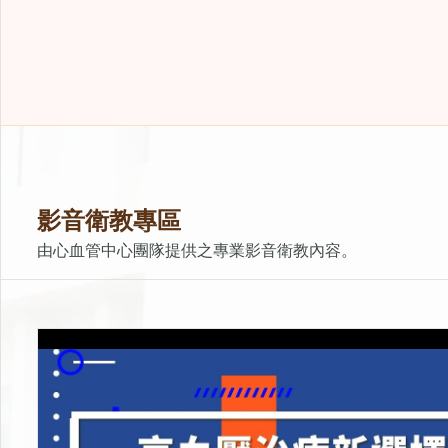
影音衛教專區
由心血管中心團隊提供之專業影音衛教內容。
高血壓治療新選擇！RDN腎交感神經阻斷術
上架時間：2026-01-23