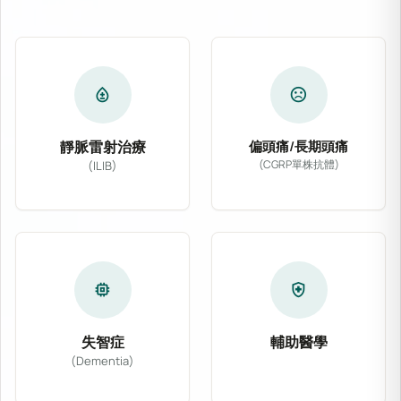
bloodtype
sentiment_dissatisfied
靜脈雷射治療
偏頭痛/長期頭痛
(CGRP單株抗體)
(ILIB)
專為偏頭痛及慢性長期
靜脈雷射治療 (ILIB) 透過導入低能量氦氖
memory
health_and_safety
失智症
輔助醫學
(Dementia)
結合主流醫學與多種非
針對阿茲海默症、血管性失智症等各類型認知功能