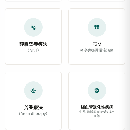
vaccines
waves
靜脈營養療法
FSM
(IVNT)
頻率共振微電流治療
靜脈營養療法 (IVNT) 依病患體質與臨床需
FSM 頻率共振微電
spa
neurology
芳香療法
腦血管退化性疾病
中風/動脈瘤/帕金森/腦出
(Aromatherapy)
血等
精選醫療級天然植物精油，輔以專業按摩或吸入法
針對腦中風、動脈瘤、