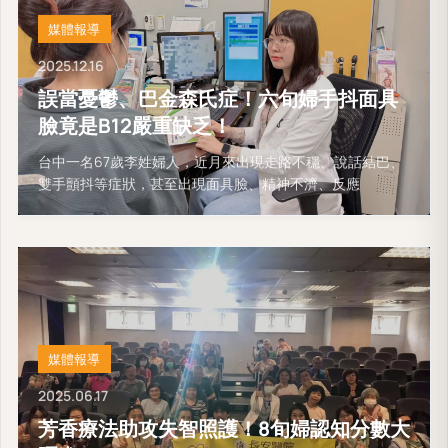
媒體報導
2025.12.16
誤當憂鬱、巴金森氏症！六旬婦手抖面具
臉竟是B12嚴重缺乏！
台中一名67歲李姓婦人，近月來出現走路不穩、說話結巴、
雙手顫抖等症狀，甚至出現面具臉、精神不濟、反應
媒體報導
2025.06.17
芳香療法助攻失智照護！8旬婦認知分數大