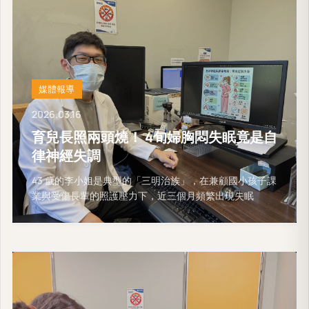
媒體報導
2026.03.16
育兒長照兩頭燒！ 4旬婦胸悶失眠竟是自
律神經失調
43 歲的李小姐是典型的「三明治族」，在兼顧國小孩子課
業與受傷長輩的照護壓力下，近三個月頻繁出現失眠