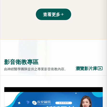
查看更多
arrow_forward
影音衛教專區
smart_display
瀏覽影片庫
由神經醫學團隊提供之專業影音衛教內容。
LIB靜脈雷射-活化細胞的光療
上架時間：2025-10-31