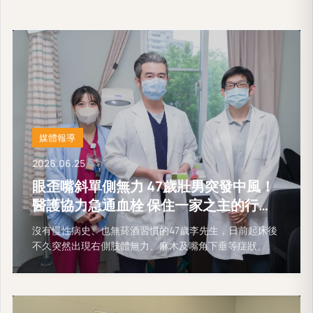
媒體報導
2026.06.25
眼歪嘴斜單側無力 47歲壯男突發中風！
醫護協力急通血栓 保住一家之主的行動
能力
沒有慢性病史、也無菸酒習慣的47歲李先生，日前起床後
不久突然出現右側肢體無力、麻木及嘴角下垂等症狀。