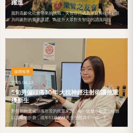
躍進
面對高齡化社會帶來的挑戰，失智症已成為家庭與社會必須
共同面對的重要課題。為提升大眾對失智症的認識與預
媒體報導
2025.04.22
5旬男偏頭痛30年 大枕神經注射術讓他重
獲新生
對長期飽受偏頭痛所苦的民眾來說，每一次發作都是一場難
以言喻的折磨，現年53歲的林先生便是其中一位。3