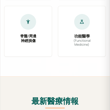
accessibility_new
science
脊髓/周邊
功能醫學
神經損傷
(Functional
Medicine)
針對脊髓壓迫、坐骨神經痛、腕隧道症候群及各式
功能醫學從根源出發，
最新醫療情報