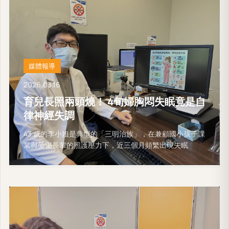
媒體報導
2026.03.16
育兒長照兩頭燒！ 4旬婦胸悶失眠竟是自
律神經失調
43 歲的李小姐是典型的「三明治族」，在兼顧國小孩子課
業與受傷長輩的照護壓力下，近三個月頻繁出現失眠