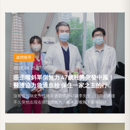
媒體報導
2026.06.25
眼歪嘴斜單側無力 47歲壯男突發中風！
醫護協力急通血栓 保住一家之主的行動
能力
沒有慢性病史、也無菸酒習慣的47歲李先生，日前起床後
不久突然出現右側肢體無力、麻木及嘴角下垂等症狀。