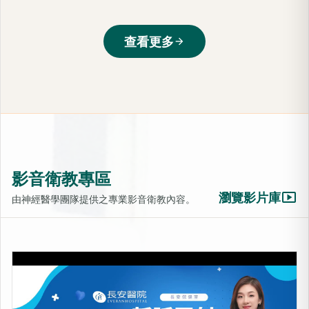
查看更多
arrow_forward
影音衛教專區
smart_display
瀏覽影片庫
由神經醫學團隊提供之專業影音衛教內容。
LIB靜脈雷射-活化細胞的光療
上架時間：2025-10-31