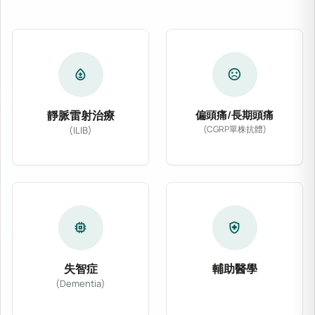
bloodtype
sentiment_dissatisfied
靜脈雷射治療
偏頭痛/長期頭痛
(CGRP單株抗體)
(ILIB)
專為偏頭痛及慢性長期
靜脈雷射治療 (ILIB) 透過導入低能量氦氖
memory
health_and_safety
失智症
輔助醫學
(Dementia)
結合主流醫學與多種非
針對阿茲海默症、血管性失智症等各類型認知功能