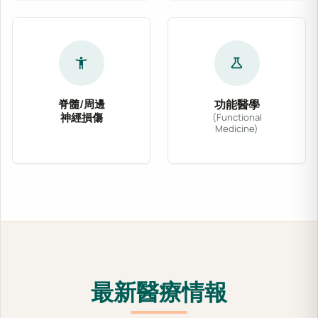
accessibility_new
science
脊髓/周邊
功能醫學
神經損傷
(Functional
Medicine)
針對脊髓壓迫、坐骨神經痛、腕隧道症候群及各式
功能醫學從根源出發，
最新醫療情報