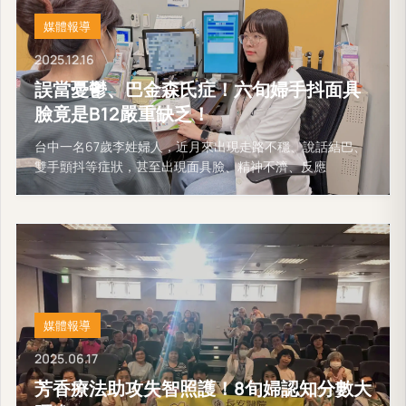
媒體報導
2025.12.16
誤當憂鬱、巴金森氏症！六旬婦手抖面具
臉竟是B12嚴重缺乏！
台中一名67歲李姓婦人，近月來出現走路不穩、說話結巴、
雙手顫抖等症狀，甚至出現面具臉、精神不濟、反應
媒體報導
2025.06.17
芳香療法助攻失智照護！8旬婦認知分數大