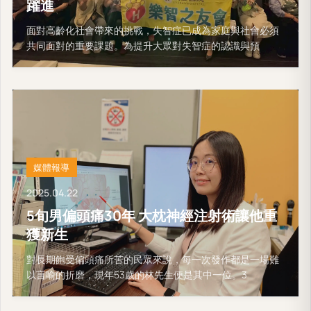
躍進
面對高齡化社會帶來的挑戰，失智症已成為家庭與社會必須
共同面對的重要課題。為提升大眾對失智症的認識與預
媒體報導
2025.04.22
5旬男偏頭痛30年 大枕神經注射術讓他重
獲新生
對長期飽受偏頭痛所苦的民眾來說，每一次發作都是一場難
以言喻的折磨，現年53歲的林先生便是其中一位。3