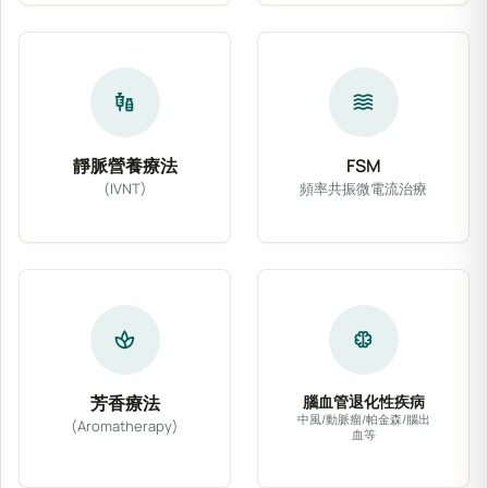
vaccines
waves
靜脈營養療法
FSM
(IVNT)
頻率共振微電流治療
靜脈營養療法 (IVNT) 依病患體質與臨床需
FSM 頻率共振微電
spa
neurology
芳香療法
腦血管退化性疾病
中風/動脈瘤/帕金森/腦出
(Aromatherapy)
血等
精選醫療級天然植物精油，輔以專業按摩或吸入法
針對腦中風、動脈瘤、