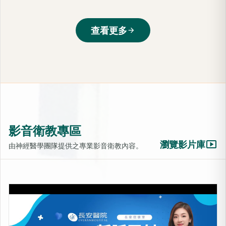
查看更多
arrow_forward
影音衛教專區
smart_display
瀏覽影片庫
由神經醫學團隊提供之專業影音衛教內容。
LIB靜脈雷射-活化細胞的光療
上架時間：2025-10-31