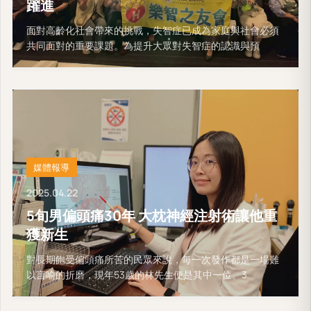
躍進
面對高齡化社會帶來的挑戰，失智症已成為家庭與社會必須
共同面對的重要課題。為提升大眾對失智症的認識與預
媒體報導
2025.04.22
5旬男偏頭痛30年 大枕神經注射術讓他重
獲新生
對長期飽受偏頭痛所苦的民眾來說，每一次發作都是一場難
以言喻的折磨，現年53歲的林先生便是其中一位。3