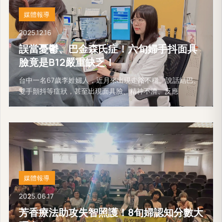
媒體報導
2025.12.16
誤當憂鬱、巴金森氏症！六旬婦手抖面具
臉竟是B12嚴重缺乏！
台中一名67歲李姓婦人，近月來出現走路不穩、說話結巴、
雙手顫抖等症狀，甚至出現面具臉、精神不濟、反應
媒體報導
2025.06.17
芳香療法助攻失智照護！8旬婦認知分數大