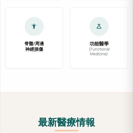
accessibility_new
science
脊髓/周邊
功能醫學
神經損傷
(Functional
Medicine)
針對脊髓壓迫、坐骨神經痛、腕隧道症候群及各式
功能醫學從根源出發，
最新醫療情報