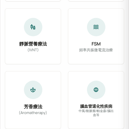
vaccines
waves
靜脈營養療法
FSM
(IVNT)
頻率共振微電流治療
靜脈營養療法 (IVNT) 依病患體質與臨床需
FSM 頻率共振微電
spa
neurology
芳香療法
腦血管退化性疾病
中風/動脈瘤/帕金森/腦出
(Aromatherapy)
血等
精選醫療級天然植物精油，輔以專業按摩或吸入法
針對腦中風、動脈瘤、