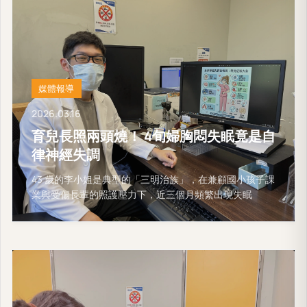
媒體報導
2026.03.16
育兒長照兩頭燒！ 4旬婦胸悶失眠竟是自
律神經失調
43 歲的李小姐是典型的「三明治族」，在兼顧國小孩子課
業與受傷長輩的照護壓力下，近三個月頻繁出現失眠