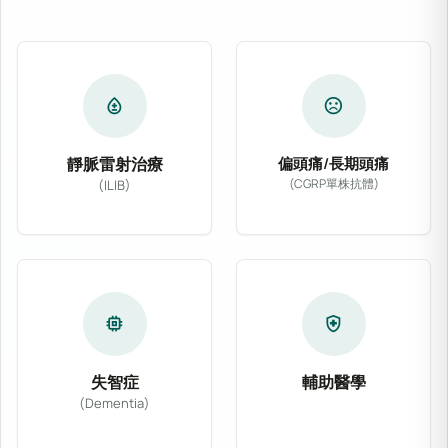
bloodtype
sentiment_dissatisfied
靜脈雷射治療
偏頭痛/長期頭痛
(CGRP單株抗體)
(ILIB)
專為偏頭痛及慢性長期
靜脈雷射治療 (ILIB) 透過導入低能量氦氖
memory
health_and_safety
失智症
輔助醫學
(Dementia)
結合主流醫學與多種非
針對阿茲海默症、血管性失智症等各類型認知功能