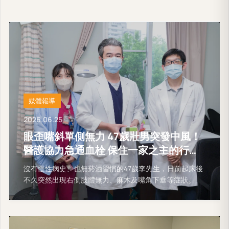
媒體報導
2026.06.25
眼歪嘴斜單側無力 47歲壯男突發中風！
醫護協力急通血栓 保住一家之主的行動
能力
沒有慢性病史、也無菸酒習慣的47歲李先生，日前起床後
不久突然出現右側肢體無力、麻木及嘴角下垂等症狀。