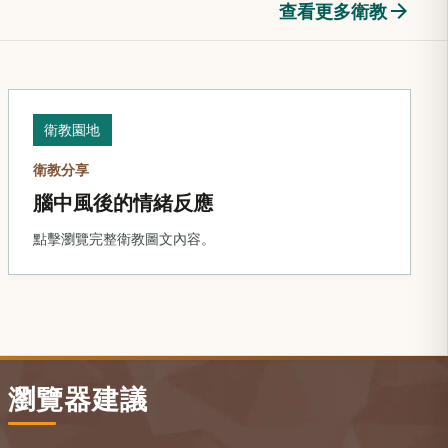
arrow_forward
查看更多衛教
衛教園地
衛教分享
腦中風後的情緒反應
點擊瀏覽完整衛教圖文內容。
瀏覽器建議