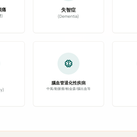
頭痛
失智症
體)
(Dementia)
結合
慢性長期頭痛患者設計，引進新型 CGRP 單株抗體標
氖雷射光至體內，促進紅血球活性與血液攜氧量，能有效改
針對阿茲海默症、血管性失智症等各
neurology
腦血管退化性疾病
中風/動脈瘤/帕金森/腦出血等
y)
針對腦中風、動脈瘤、巴金森氏症、
針對
弱電流與人體細胞共振，可有效抑制神經性疼痛、消除軟組
然植物精油，輔以專業按摩或吸入法，能有效安撫神經系