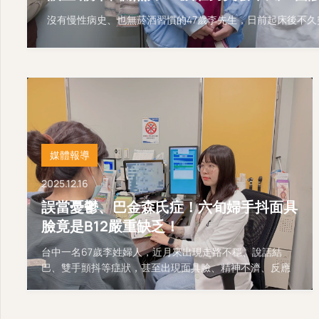
沒有慢性病史、也無菸酒習慣的47歲李先生，日前起床後不
媒體報導
2025.12.16
誤當憂鬱、巴金森氏症！六旬婦手抖面具
臉竟是B12嚴重缺乏！
台中一名67歲李姓婦人，近月來出現走路不穩、說話結
巴、雙手顫抖等症狀，甚至出現面具臉、精神不濟、反應