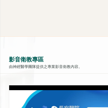
影音衛教專區
由神經醫學團隊提供之專業影音衛教內容。
LIB靜脈雷射-活化細胞的光療
上架時間：2025-10-31