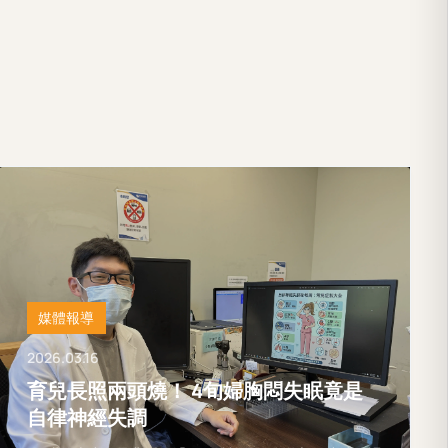
媒體報導
2026.03.16
育兒長照兩頭燒！ 4旬婦胸悶失眠竟是
自律神經失調