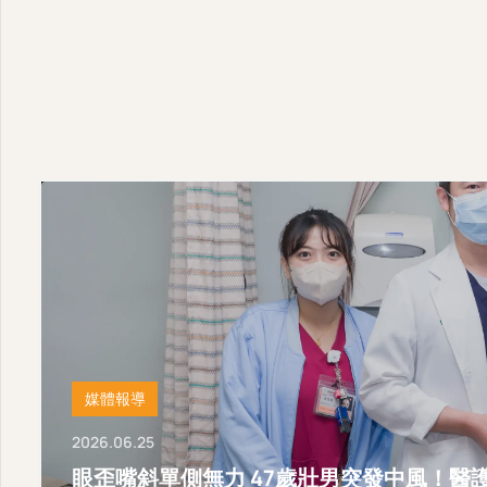
媒體報導
2026.06.25
眼歪嘴斜單側無力 47歲壯男突發中風！醫