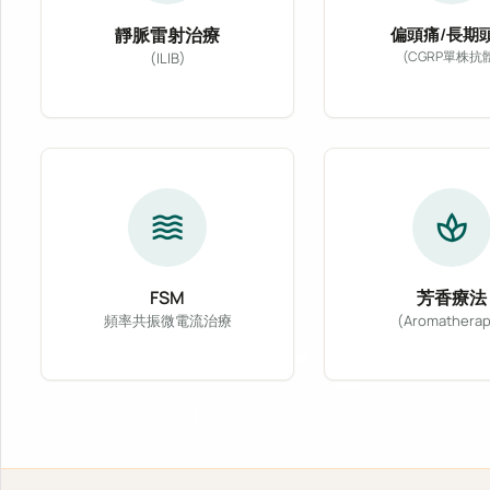
靜脈雷射治療
偏頭痛/長期
(CGRP單株抗
(ILIB)
專為偏頭痛及
靜脈雷射治療 (ILIB) 透過導入低能量氦
waves
spa
FSM
芳香療法
頻率共振微電流治療
(Aromatherap
FSM 頻率共振微電流治療利用特定頻率的微
精選醫療級天