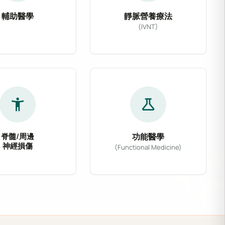
輔助醫學
靜脈營養療法
(IVNT)
主流醫學與多種非侵入性輔助療法，如電磁刺激、整合性
靶治療藥物，能精準阻斷大腦痛覺傳導，大幅降低頭痛發作
善新陳代謝、調節免疫系統，常應用於腦中風後復健與三高慢
類型認知功能衰退，提供早期篩檢、精準診斷與個人化藥
靜脈營養療法 (IVNT)
accessibility_new
science
脊髓/周邊
功能醫學
神經損傷
(Functional Medicine)
腦出血等急慢性腦血管與神經退化疾患，提供從急性期精
脊髓壓迫、坐骨神經痛、腕隧道症候群及各式周邊神經損
織發炎，促進受損神經的自我修復。
統、減緩焦慮及改善睡眠品質，為神經疾患患者提供溫和
功能醫學從根源出發，分析