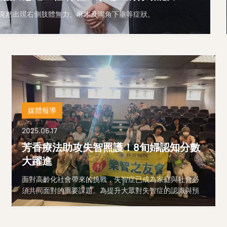
久突然出現右側肢體無力、麻木及嘴角下垂等症狀。
媒體報導
2025.06.17
芳香療法助攻失智照護！8旬婦認知分數
大躍進
面對高齡化社會帶來的挑戰，失智症已成為家庭與社會必
須共同面對的重要課題。為提升大眾對失智症的認識與預