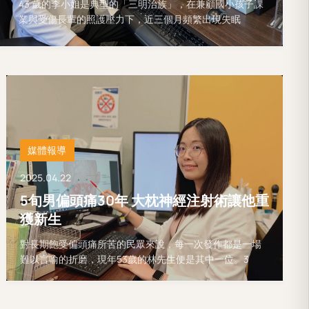
43 歲的李小姐是典型的「三明治族」，在兼顧國小孩子課
業與受傷長輩的照護壓力下，近三個月頻繁出現失眠
媒體報導
2025.04.22
5旬男偏頭痛30年 大枕神經注射術讓他重
獲新生
對長期飽受偏頭痛所苦的民眾來說，每一次發作都是一場
難以言喻的折磨，現年53歲的林先生便是其中一位。3