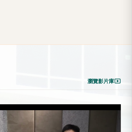
smart_display
瀏覽影片庫