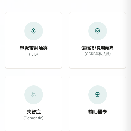
bloodtype
sentiment_dissatisfied
靜脈雷射治療
偏頭痛/長期頭痛
(CGRP單株抗體)
(ILIB)
專為偏頭痛及慢性長期
靜脈雷射治療 (ILIB) 透過導入低能量氦氖
memory
health_and_safety
失智症
輔助醫學
(Dementia)
結合主流醫學與多種非
針對阿茲海默症、血管性失智症等各類型認知功能