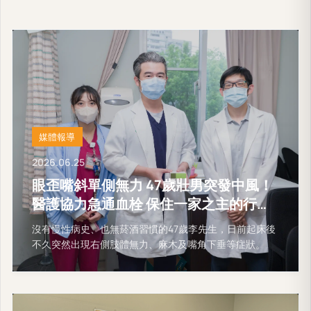
媒體報導
2026.06.25
眼歪嘴斜單側無力 47歲壯男突發中風！
醫護協力急通血栓 保住一家之主的行動
能力
沒有慢性病史、也無菸酒習慣的47歲李先生，日前起床後
不久突然出現右側肢體無力、麻木及嘴角下垂等症狀。