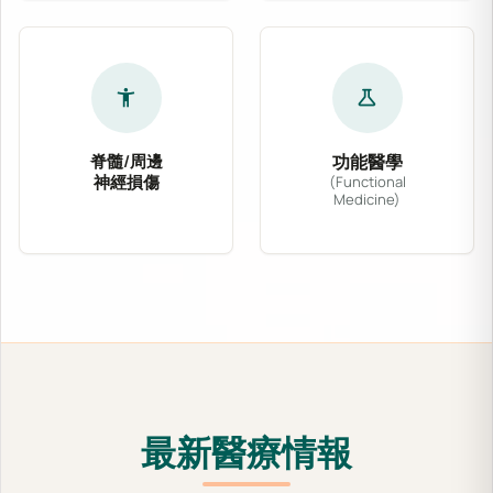
accessibility_new
science
脊髓/周邊
功能醫學
神經損傷
(Functional
Medicine)
針對脊髓壓迫、坐骨神經痛、腕隧道症候群及各式
功能醫學從根源出發，
最新醫療情報