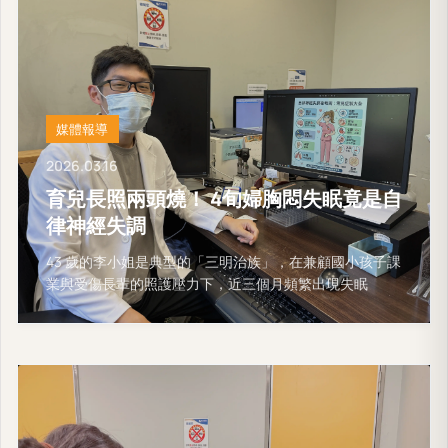
媒體報導
2026.03.16
育兒長照兩頭燒！ 4旬婦胸悶失眠竟是自
律神經失調
43 歲的李小姐是典型的「三明治族」，在兼顧國小孩子課
業與受傷長輩的照護壓力下，近三個月頻繁出現失眠