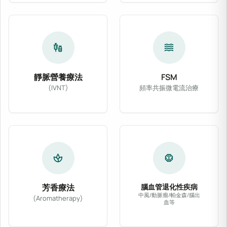
vaccines
waves
靜脈營養療法
FSM
(IVNT)
頻率共振微電流治療
靜脈營養療法 (IVNT) 依病患體質與臨床需
FSM 頻率共振微電
spa
neurology
芳香療法
腦血管退化性疾病
中風/動脈瘤/帕金森/腦出
(Aromatherapy)
血等
精選醫療級天然植物精油，輔以專業按摩或吸入法
針對腦中風、動脈瘤、