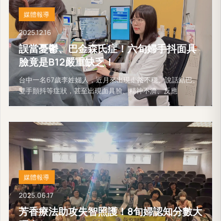
媒體報導
2025.12.16
誤當憂鬱、巴金森氏症！六旬婦手抖面具
臉竟是B12嚴重缺乏！
台中一名67歲李姓婦人，近月來出現走路不穩、說話結巴、
雙手顫抖等症狀，甚至出現面具臉、精神不濟、反應
媒體報導
2025.06.17
芳香療法助攻失智照護！8旬婦認知分數大