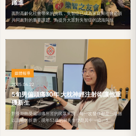
躍進
面對高齡化社會帶來的挑戰，失智症已成為家庭與社會必須
共同面對的重要課題。為提升大眾對失智症的認識與預
媒體報導
2025.04.22
5旬男偏頭痛30年 大枕神經注射術讓他重
獲新生
對長期飽受偏頭痛所苦的民眾來說，每一次發作都是一場難
以言喻的折磨，現年53歲的林先生便是其中一位。3