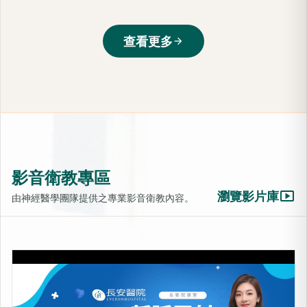
查看更多
arrow_forward
影音衛教專區
smart_display
瀏覽影片庫
由神經醫學團隊提供之專業影音衛教內容。
LIB靜脈雷射-活化細胞的光療
上架時間：2025-10-31