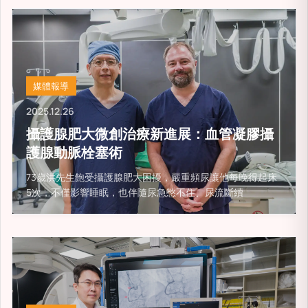
媒體報導
2025.12.26
攝護腺肥大微創治療新進展：血管凝膠攝
護腺動脈栓塞術
73歲洪先生飽受攝護腺肥大困擾，嚴重頻尿讓他每晚得起床
5次，不僅影響睡眠，也伴隨尿急憋不住、尿流斷續