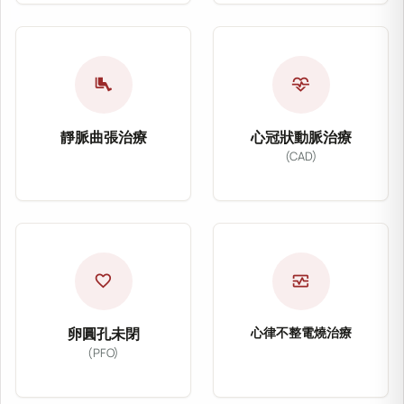
深層靜脈血栓治療主要
頸部血管支架置放術主要用於治療頸動脈狹窄，透
適應症：深層靜脈血栓
適應症：頸動脈狹窄
治療方式：EKOS超音
airline_seat_legroom_extra
cardiology
治療方式：血管支架置放術
改善目標：恢復靜脈血
改善目標：降低中風風險
靜脈曲張治療
心冠狀動脈治療
(CAD)
靜脈曲張治療
心冠狀動脈治療（Co
靜脈曲張治療主要針對下肢靜脈瓣膜功能不全及血
心冠狀動脈治療主要針
適應症：靜脈曲張、下肢腫脹
適應症：冠心病、心絞
治療方式：血管雷射治療
favorite
monitor_heart
治療方式：心導管、氣
改善症狀：疼痛、抽筋、腿部沉重感
改善目標：恢復冠狀動
卵圓孔未閉
心律不整電燒治療
(PFO)
心律不整電燒
卵圓孔未閉治療（Patent Foramen
心律不整電燒治療透過