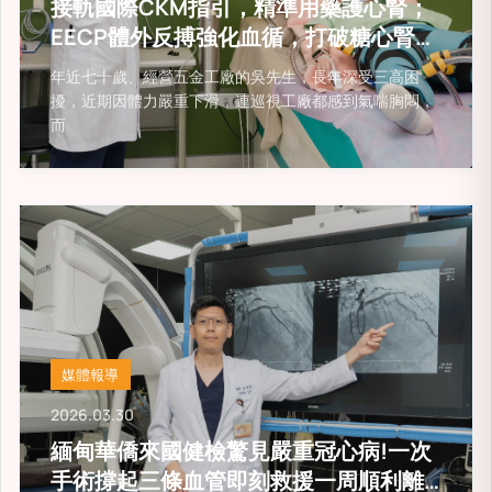
接軌國際CKM指引，精準用藥護心腎；
EECP體外反搏強化血循，打破糖心腎連
鎖危機！
年近七十歲、經營五金工廠的吳先生，長年深受三高困
擾，近期因體力嚴重下滑，連巡視工廠都感到氣喘胸悶，
而
媒體報導
2026.03.30
緬甸華僑來國健檢驚見嚴重冠心病!一次
手術撐起三條血管即刻救援一周順利離