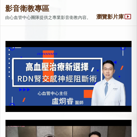
影音衛教專區
smart_display
瀏覽影片庫
由心血管中心團隊提供之專業影音衛教內容。
高血壓治療新選擇！RDN腎交感神經阻斷術
上架時間：2026-01-23
心臟殺手-冠狀動脈疾病
上架時間：2025-05-28