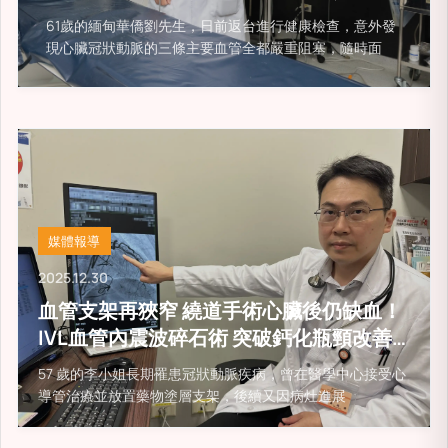
台
61歲的緬甸華僑劉先生，日前返台進行健康檢查，意外發
現心臟冠狀動脈的三條主要血管全都嚴重阻塞，隨時面
媒體報導
2025.12.30
血管支架再狹窄 繞道手術心臟後仍缺血！
IVL血管內震波碎石術 突破鈣化瓶頸改善
心臟血流
57 歲的李小姐長期罹患冠狀動脈疾病，曾在醫學中心接受心
導管治療並放置藥物塗層支架，後續又因病灶進展