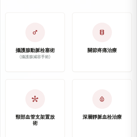
male
orthopedics
攝護腺動脈栓塞術
關節疼痛治療
(攝護腺減容手術)
關節疼痛治療
攝護腺動脈栓塞術（Prostatic Arter
關節疼痛治療主要針對
攝護腺動脈栓塞術（PAE）為治療良性攝護腺肥
適應症：五十肩、網球
適應症：良性攝護腺肥大（BPH）
治療方式：微細動脈栓
hub
bloodtype
治療方式：導管栓塞治療
改善症狀：慢性疼痛、
改善症狀：頻尿、夜尿、排尿困難
頸部血管支架置放
深層靜脈血栓治療
術
深層靜脈血栓治療（
頸部血管支架置放術