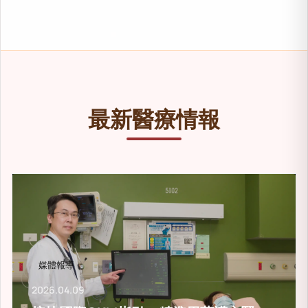
卵圓孔未閉為常見先天性心臟構造異常，部分患者
適應症：心房顫動、心
適應症：卵圓孔未閉（PFO）
治療方式：導管消融術
治療方式：卵圓孔封堵術
特色技術：3D立體定
改善目標：降低栓塞及中風風險
最新醫療情報
媒體報導
2026.04.09