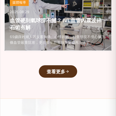
媒體報導
2025.08.29
血管硬到氣球撐不開？ IVL血管內震波碎
石術有解
69歲薛姓婦人因反覆胸痛、心悸就醫，檢查發現不僅心臟三
條血管嚴重阻塞，更在多年前置放支架處再次狹窄，
查看更多
arrow_forward