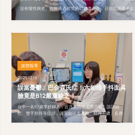
沒有慢性病史、也無菸酒習慣的47歲李先生，日前起床後不
媒體報導
2025.12.16
誤當憂鬱、巴金森氏症！六旬婦手抖面具
臉竟是B12嚴重缺乏！
台中一名67歲李姓婦人，近月來出現走路不穩、說話結
巴、雙手顫抖等症狀，甚至出現面具臉、精神不濟、反應