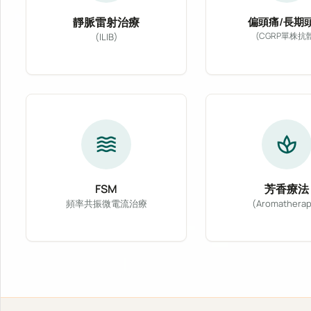
靜脈雷射治療
偏頭痛/長期
(CGRP單株抗
(ILIB)
專為偏頭痛及
靜脈雷射治療 (ILIB) 透過導入低能量氦
waves
spa
FSM
芳香療法
頻率共振微電流治療
(Aromatherap
FSM 頻率共振微電流治療利用特定頻率的微
精選醫療級天