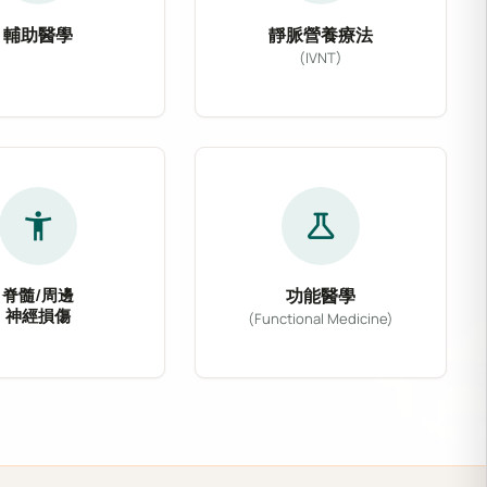
輔助醫學
靜脈營養療法
(IVNT)
主流醫學與多種非侵入性輔助療法，如電磁刺激、整合性
靶治療藥物，能精準阻斷大腦痛覺傳導，大幅降低頭痛發作
善新陳代謝、調節免疫系統，常應用於腦中風後復健與三高慢
類型認知功能衰退，提供早期篩檢、精準診斷與個人化藥
靜脈營養療法 (IVNT)
accessibility_new
science
脊髓/周邊
功能醫學
神經損傷
(Functional Medicine)
腦出血等急慢性腦血管與神經退化疾患，提供從急性期精
脊髓壓迫、坐骨神經痛、腕隧道症候群及各式周邊神經損
織發炎，促進受損神經的自我修復。
統、減緩焦慮及改善睡眠品質，為神經疾患患者提供溫和
功能醫學從根源出發，分析