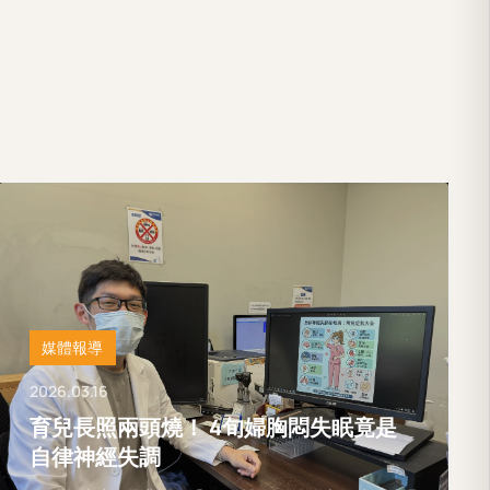
媒體報導
2026.03.16
育兒長照兩頭燒！ 4旬婦胸悶失眠竟是
自律神經失調