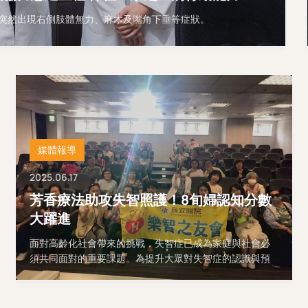
久突然出現右側肢體無力、麻木及嘴角下垂等症狀。
媒體報導
2025.06.17
芳香療法助攻失智照護！8旬婦認知分數
大躍進
面對高齡化社會帶來的挑戰，失智症已成為家庭與社會必
須共同面對的重要課題。為提升大眾對失智症的認識與預