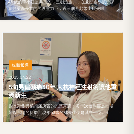
43 歲的李小姐是典型的「三明治族」，在兼顧國小孩子課
業與受傷長輩的照護壓力下，近三個月頻繁出現失眠
媒體報導
2025.04.22
5旬男偏頭痛30年 大枕神經注射術讓他重
獲新生
對長期飽受偏頭痛所苦的民眾來說，每一次發作都是一場
難以言喻的折磨，現年53歲的林先生便是其中一位。3