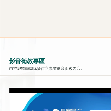
影音衛教專區
由神經醫學團隊提供之專業影音衛教內容。
LIB靜脈雷射-活化細胞的光療
上架時間：2025-10-31