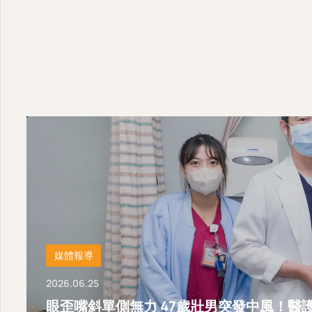
媒體報導
2026.06.25
眼歪嘴斜單側無力 47歲壯男突發中風！醫