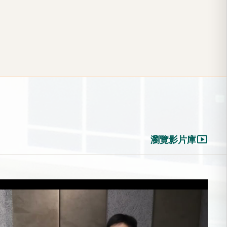
smart_display
瀏覽影片庫