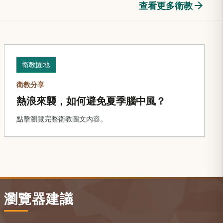
arrow_forward
查看更多衛教
衛教園地
衛教分享
熱浪來襲，如何避免夏季腦中風？
點擊瀏覽完整衛教圖文內容。
瀏覽器建議