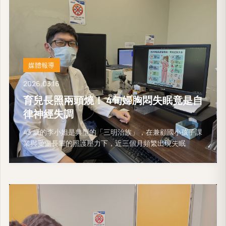
媒體報導
2026.03.16
育兒長照兩頭燒！ 4旬婦胸悶失眠竟是自
律神經失調
43 歲的李小姐是典型的「三明治族」，在兼顧國小孩子課
業與受傷長輩的照護壓力下，近三個月頻繁出現失眠