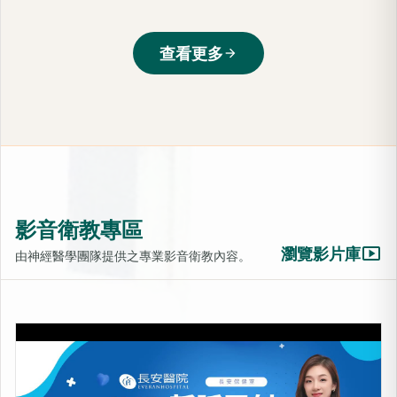
查看更多
arrow_forward
影音衛教專區
smart_display
瀏覽影片庫
由神經醫學團隊提供之專業影音衛教內容。
LIB靜脈雷射-活化細胞的光療
上架時間：2025-10-31