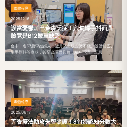
媒體報導
2025.12.16
誤當憂鬱、巴金森氏症！六旬婦手抖面具
臉竟是B12嚴重缺乏！
台中一名67歲李姓婦人，近月來出現走路不穩、說話結巴、
雙手顫抖等症狀，甚至出現面具臉、精神不濟、反應
媒體報導
2025.06.17
芳香療法助攻失智照護！8旬婦認知分數大