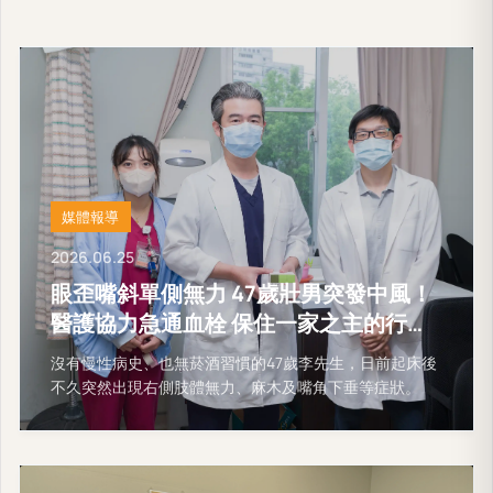
媒體報導
2026.06.25
眼歪嘴斜單側無力 47歲壯男突發中風！
醫護協力急通血栓 保住一家之主的行動
能力
沒有慢性病史、也無菸酒習慣的47歲李先生，日前起床後
不久突然出現右側肢體無力、麻木及嘴角下垂等症狀。