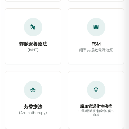
vaccines
waves
靜脈營養療法
FSM
(IVNT)
頻率共振微電流治療
靜脈營養療法 (IVNT) 依病患體質與臨床需
FSM 頻率共振微電
spa
neurology
芳香療法
腦血管退化性疾病
中風/動脈瘤/帕金森/腦出
(Aromatherapy)
血等
精選醫療級天然植物精油，輔以專業按摩或吸入法
針對腦中風、動脈瘤、