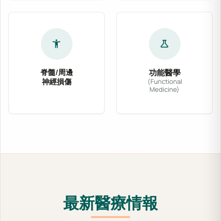
accessibility_new
science
脊髓/周邊
功能醫學
神經損傷
(Functional
Medicine)
針對脊髓壓迫、坐骨神經痛、腕隧道症候群及各式
功能醫學從根源出發，
最新醫療情報