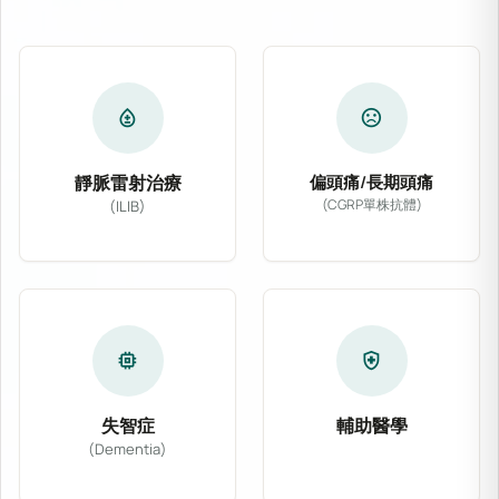
bloodtype
sentiment_dissatisfied
靜脈雷射治療
偏頭痛/長期頭痛
(CGRP單株抗體)
(ILIB)
專為偏頭痛及慢性長期
靜脈雷射治療 (ILIB) 透過導入低能量氦氖
memory
health_and_safety
失智症
輔助醫學
(Dementia)
結合主流醫學與多種非
針對阿茲海默症、血管性失智症等各類型認知功能