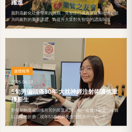
躍進
面對高齡化社會帶來的挑戰，失智症已成為家庭與社會必須
共同面對的重要課題。為提升大眾對失智症的認識與預
媒體報導
2025.04.22
5旬男偏頭痛30年 大枕神經注射術讓他重
獲新生
對長期飽受偏頭痛所苦的民眾來說，每一次發作都是一場難
以言喻的折磨，現年53歲的林先生便是其中一位。3