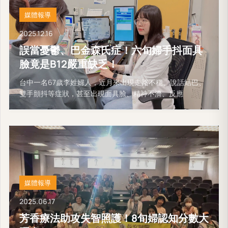
媒體報導
2025.12.16
誤當憂鬱、巴金森氏症！六旬婦手抖面具
臉竟是B12嚴重缺乏！
台中一名67歲李姓婦人，近月來出現走路不穩、說話結巴、
雙手顫抖等症狀，甚至出現面具臉、精神不濟、反應
媒體報導
2025.06.17
芳香療法助攻失智照護！8旬婦認知分數大