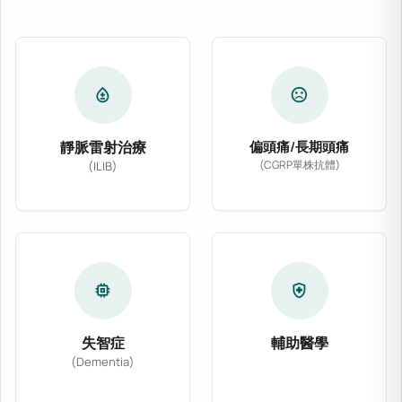
bloodtype
sentiment_dissatisfied
靜脈雷射治療
偏頭痛/長期頭痛
(CGRP單株抗體)
(ILIB)
專為偏頭痛及慢性長期
靜脈雷射治療 (ILIB) 透過導入低能量氦氖
memory
health_and_safety
失智症
輔助醫學
(Dementia)
結合主流醫學與多種非
針對阿茲海默症、血管性失智症等各類型認知功能