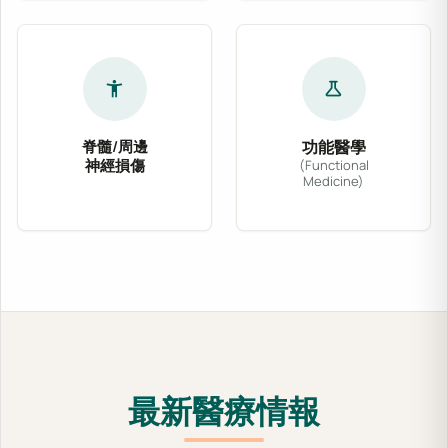
accessibility_new
science
脊髓/周邊
功能醫學
神經損傷
(Functional
Medicine)
針對脊髓壓迫、坐骨神經痛、腕隧道症候群及各式
功能醫學從根源出發，
最新醫療情報