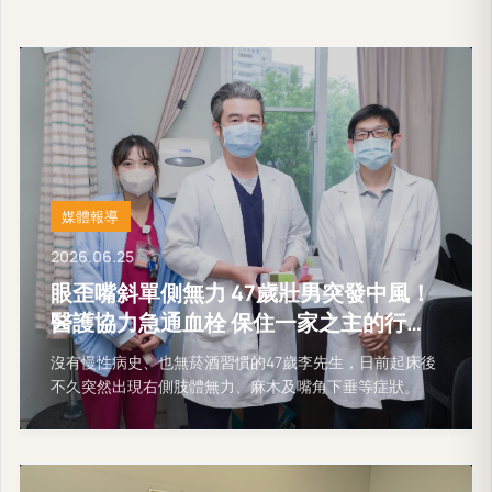
媒體報導
2026.06.25
眼歪嘴斜單側無力 47歲壯男突發中風！
醫護協力急通血栓 保住一家之主的行動
能力
沒有慢性病史、也無菸酒習慣的47歲李先生，日前起床後
不久突然出現右側肢體無力、麻木及嘴角下垂等症狀。