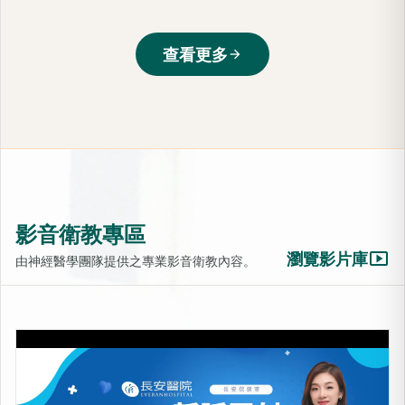
查看更多
arrow_forward
影音衛教專區
smart_display
瀏覽影片庫
由神經醫學團隊提供之專業影音衛教內容。
LIB靜脈雷射-活化細胞的光療
上架時間：2025-10-31