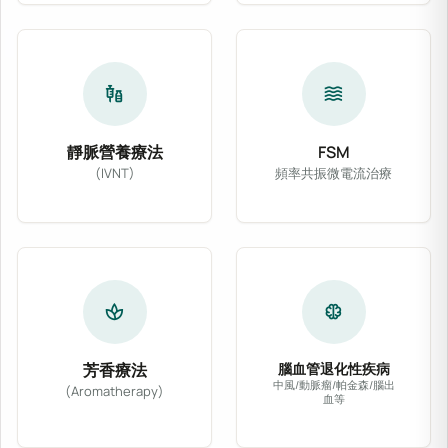
vaccines
waves
靜脈營養療法
FSM
(IVNT)
頻率共振微電流治療
靜脈營養療法 (IVNT) 依病患體質與臨床需
FSM 頻率共振微電
spa
neurology
芳香療法
腦血管退化性疾病
中風/動脈瘤/帕金森/腦出
(Aromatherapy)
血等
精選醫療級天然植物精油，輔以專業按摩或吸入法
針對腦中風、動脈瘤、