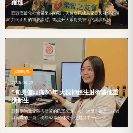
躍進
面對高齡化社會帶來的挑戰，失智症已成為家庭與社會必須
共同面對的重要課題。為提升大眾對失智症的認識與預
媒體報導
2025.04.22
5旬男偏頭痛30年 大枕神經注射術讓他重
獲新生
對長期飽受偏頭痛所苦的民眾來說，每一次發作都是一場難
以言喻的折磨，現年53歲的林先生便是其中一位。3