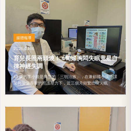
媒體報導
2026.03.16
育兒長照兩頭燒！ 4旬婦胸悶失眠竟是自
律神經失調
43 歲的李小姐是典型的「三明治族」，在兼顧國小孩子課
業與受傷長輩的照護壓力下，近三個月頻繁出現失眠