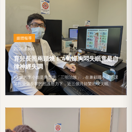
媒體報導
2026.03.16
育兒長照兩頭燒！ 4旬婦胸悶失眠竟是自
律神經失調
43 歲的李小姐是典型的「三明治族」，在兼顧國小孩子課
業與受傷長輩的照護壓力下，近三個月頻繁出現失眠