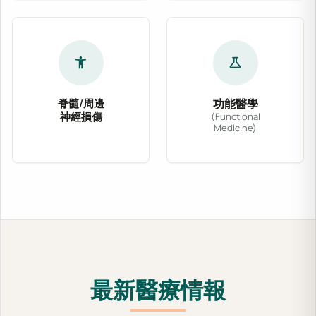
accessibility_new
science
脊髓/周邊
功能醫學
神經損傷
(Functional
Medicine)
針對脊髓壓迫、坐骨神經痛、腕隧道症候群及各式
功能醫學從根源出發，
最新醫療情報