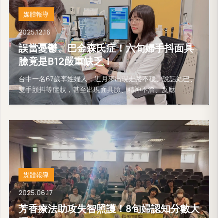
媒體報導
2025.12.16
誤當憂鬱、巴金森氏症！六旬婦手抖面具
臉竟是B12嚴重缺乏！
台中一名67歲李姓婦人，近月來出現走路不穩、說話結巴、
雙手顫抖等症狀，甚至出現面具臉、精神不濟、反應
媒體報導
2025.06.17
芳香療法助攻失智照護！8旬婦認知分數大