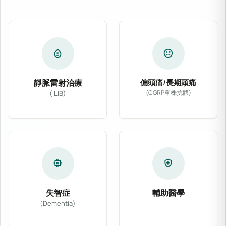
bloodtype
sentiment_dissatisfied
靜脈雷射治療
偏頭痛/長期頭痛
(CGRP單株抗體)
(ILIB)
專為偏頭痛及慢性長期
靜脈雷射治療 (ILIB) 透過導入低能量氦氖
memory
health_and_safety
失智症
輔助醫學
(Dementia)
結合主流醫學與多種非
針對阿茲海默症、血管性失智症等各類型認知功能