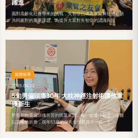
躍進
面對高齡化社會帶來的挑戰，失智症已成為家庭與社會必須
共同面對的重要課題。為提升大眾對失智症的認識與預
媒體報導
2025.04.22
5旬男偏頭痛30年 大枕神經注射術讓他重
獲新生
對長期飽受偏頭痛所苦的民眾來說，每一次發作都是一場難
以言喻的折磨，現年53歲的林先生便是其中一位。3