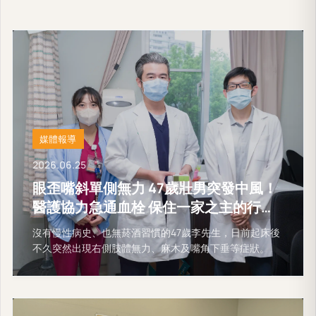
媒體報導
2026.06.25
眼歪嘴斜單側無力 47歲壯男突發中風！
醫護協力急通血栓 保住一家之主的行動
能力
沒有慢性病史、也無菸酒習慣的47歲李先生，日前起床後
不久突然出現右側肢體無力、麻木及嘴角下垂等症狀。