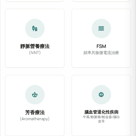
vaccines
waves
靜脈營養療法
FSM
(IVNT)
頻率共振微電流治療
靜脈營養療法 (IVNT) 依病患體質與臨床需
FSM 頻率共振微電
spa
neurology
芳香療法
腦血管退化性疾病
中風/動脈瘤/帕金森/腦出
(Aromatherapy)
血等
精選醫療級天然植物精油，輔以專業按摩或吸入法
針對腦中風、動脈瘤、