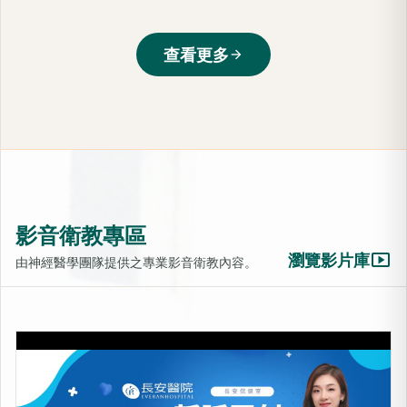
查看更多
arrow_forward
影音衛教專區
smart_display
瀏覽影片庫
由神經醫學團隊提供之專業影音衛教內容。
LIB靜脈雷射-活化細胞的光療
上架時間：2025-10-31