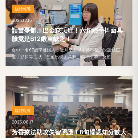
媒體報導
2025.12.16
誤當憂鬱、巴金森氏症！六旬婦手抖面具
臉竟是B12嚴重缺乏！
台中一名67歲李姓婦人，近月來出現走路不穩、說話結巴、
雙手顫抖等症狀，甚至出現面具臉、精神不濟、反應
媒體報導
2025.06.17
芳香療法助攻失智照護！8旬婦認知分數大