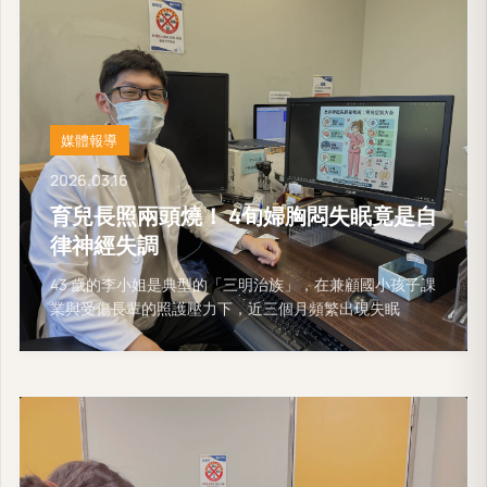
媒體報導
2026.03.16
育兒長照兩頭燒！ 4旬婦胸悶失眠竟是自
律神經失調
43 歲的李小姐是典型的「三明治族」，在兼顧國小孩子課
業與受傷長輩的照護壓力下，近三個月頻繁出現失眠