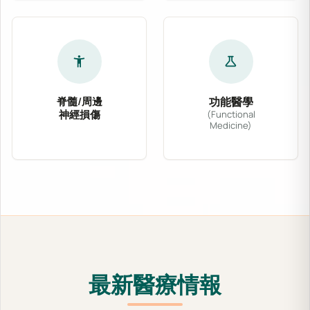
accessibility_new
science
脊髓/周邊
功能醫學
神經損傷
(Functional
Medicine)
針對脊髓壓迫、坐骨神經痛、腕隧道症候群及各式
功能醫學從根源出發，
最新醫療情報