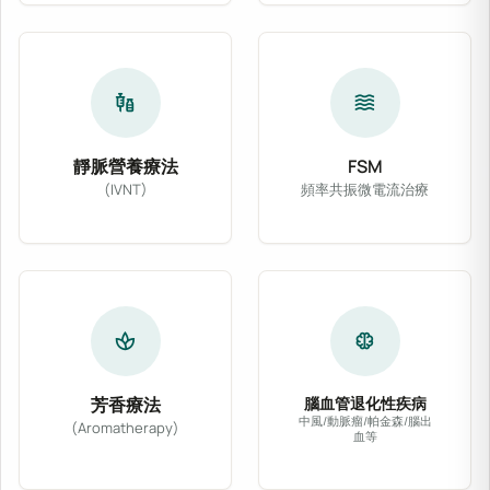
vaccines
waves
靜脈營養療法
FSM
(IVNT)
頻率共振微電流治療
靜脈營養療法 (IVNT) 依病患體質與臨床需
FSM 頻率共振微電
spa
neurology
芳香療法
腦血管退化性疾病
中風/動脈瘤/帕金森/腦出
(Aromatherapy)
血等
精選醫療級天然植物精油，輔以專業按摩或吸入法
針對腦中風、動脈瘤、