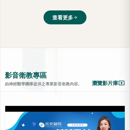
查看更多
arrow_forward
影音衛教專區
smart_display
瀏覽影片庫
由神經醫學團隊提供之專業影音衛教內容。
LIB靜脈雷射-活化細胞的光療
上架時間：2025-10-31