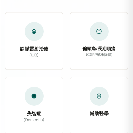
bloodtype
sentiment_dissatisfied
靜脈雷射治療
偏頭痛/長期頭痛
(CGRP單株抗體)
(ILIB)
專為偏頭痛及慢性長期
靜脈雷射治療 (ILIB) 透過導入低能量氦氖
memory
health_and_safety
失智症
輔助醫學
(Dementia)
結合主流醫學與多種非
針對阿茲海默症、血管性失智症等各類型認知功能