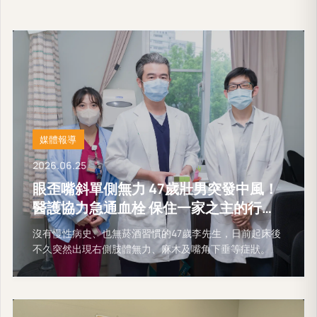
媒體報導
2026.06.25
眼歪嘴斜單側無力 47歲壯男突發中風！
醫護協力急通血栓 保住一家之主的行動
能力
沒有慢性病史、也無菸酒習慣的47歲李先生，日前起床後
不久突然出現右側肢體無力、麻木及嘴角下垂等症狀。