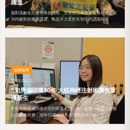
躍進
面對高齡化社會帶來的挑戰，失智症已成為家庭與社會必須
共同面對的重要課題。為提升大眾對失智症的認識與預
媒體報導
2025.04.22
5旬男偏頭痛30年 大枕神經注射術讓他重
獲新生
對長期飽受偏頭痛所苦的民眾來說，每一次發作都是一場難
以言喻的折磨，現年53歲的林先生便是其中一位。3