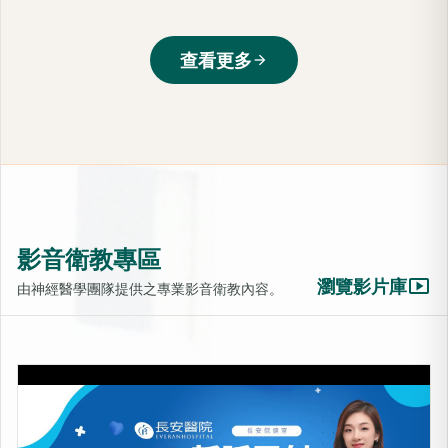
查看更多
arrow_forward
影音衛教專區
smart_display
瀏覽影片庫
由神經醫學團隊提供之專業影音衛教內容。
LIB靜脈雷射-活化細胞的光療
上架時間：2025-10-31