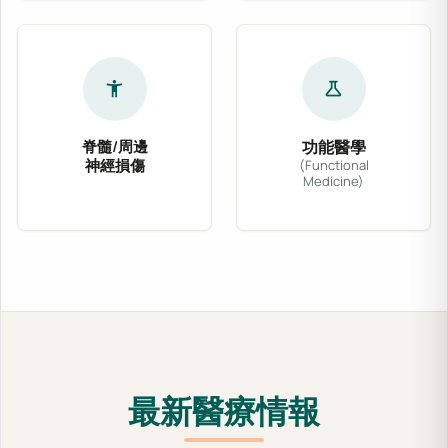
accessibility_new
science
脊髓/周邊
功能醫學
神經損傷
(Functional
Medicine)
針對脊髓壓迫、坐骨神經痛、腕隧道症候群及各式
功能醫學從根源出發，
最新醫療情報