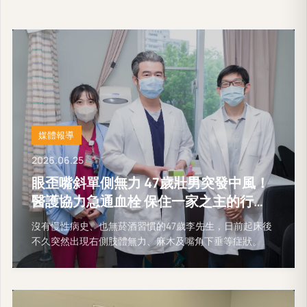
媒體報導
2026.06.25
眼歪嘴斜單側無力 47歲壯男突發中風！
醫護協力急通血栓 保住一家之主的行動
能力
沒有慢性病史、也無菸酒習慣的47歲李先生，日前起床後
不久突然出現右側肢體無力、麻木及嘴角下垂等症狀。