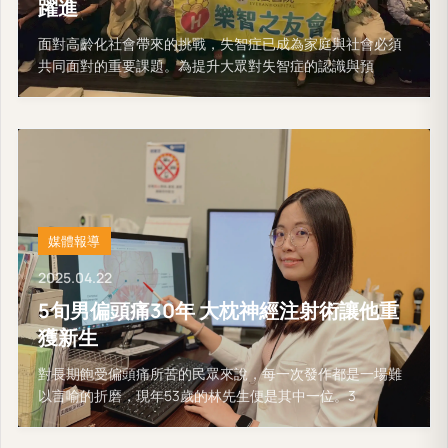
躍進
面對高齡化社會帶來的挑戰，失智症已成為家庭與社會必須
共同面對的重要課題。為提升大眾對失智症的認識與預
媒體報導
2025.04.22
5旬男偏頭痛30年 大枕神經注射術讓他重
獲新生
對長期飽受偏頭痛所苦的民眾來說，每一次發作都是一場難
以言喻的折磨，現年53歲的林先生便是其中一位。3