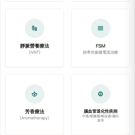
vaccines
waves
靜脈營養療法
FSM
(IVNT)
頻率共振微電流治療
靜脈營養療法 (IVNT) 依病患體質與臨床需
FSM 頻率共振微電
spa
neurology
芳香療法
腦血管退化性疾病
中風/動脈瘤/帕金森/腦出
(Aromatherapy)
血等
精選醫療級天然植物精油，輔以專業按摩或吸入法
針對腦中風、動脈瘤、