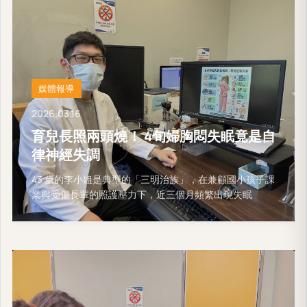
媒體報導
2026.03.16
育兒長照兩頭燒！ 4旬婦胸悶失眠竟是自
律神經失調
43 歲的李小姐是典型的「三明治族」，在兼顧國小孩子課
業與受傷長輩的照護壓力下，近三個月頻繁出現失眠