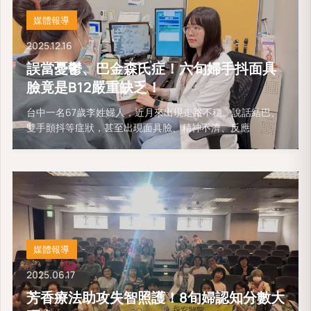
媒體報導
2025.12.16
誤當憂鬱、巴金森氏症！六旬婦手抖面具
臉竟是B12嚴重缺乏！
台中一名67歲李姓婦人，近月來出現走路不穩、說話結巴、
雙手顫抖等症狀，甚至出現面具臉、精神不濟、反應
媒體報導
2025.06.17
芳香療法助攻失智照護！8旬婦認知分數大