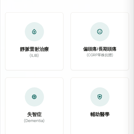
bloodtype
sentiment_dissatisfied
靜脈雷射治療
偏頭痛/長期頭痛
(CGRP單株抗體)
(ILIB)
專為偏頭痛及慢性長期
靜脈雷射治療 (ILIB) 透過導入低能量氦氖
memory
health_and_safety
失智症
輔助醫學
(Dementia)
結合主流醫學與多種非
針對阿茲海默症、血管性失智症等各類型認知功能