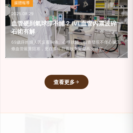
媒體報導
2025.08.29
血管硬到氣球撐不開？ IVL血管內震波碎
石術有解
69歲薛姓婦人因反覆胸痛、心悸就醫，檢查發現不僅心臟三
條血管嚴重阻塞，更在多年前置放支架處再次狹窄，
查看更多
arrow_forward