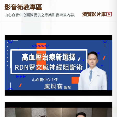
影音衛教專區
smart_display
瀏覽影片庫
由心血管中心團隊提供之專業影音衛教內容。
高血壓治療新選擇！RDN腎交感神經阻斷術
上架時間：2026-01-23
心臟殺手-冠狀動脈疾病
上架時間：2025-05-28