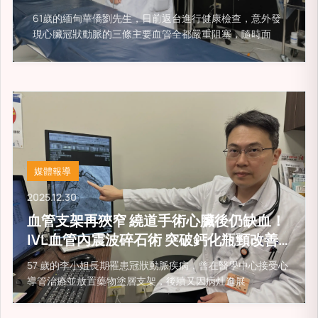
台
61歲的緬甸華僑劉先生，日前返台進行健康檢查，意外發
現心臟冠狀動脈的三條主要血管全都嚴重阻塞，隨時面
媒體報導
2025.12.30
血管支架再狹窄 繞道手術心臟後仍缺血！
IVL血管內震波碎石術 突破鈣化瓶頸改善
心臟血流
57 歲的李小姐長期罹患冠狀動脈疾病，曾在醫學中心接受心
導管治療並放置藥物塗層支架，後續又因病灶進展