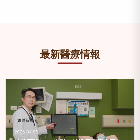
卵圓孔未閉為常見先天性心臟構造異常，部分患者
適應症：心房顫動、心
適應症：卵圓孔未閉（PFO）
治療方式：導管消融術
治療方式：卵圓孔封堵術
特色技術：3D立體定
改善目標：降低栓塞及中風風險
最新醫療情報
媒體報導
2026.04.09