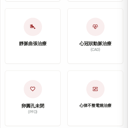
深層靜脈血栓治療主要
頸部血管支架置放術主要用於治療頸動脈狹窄，透
適應症：深層靜脈血栓
適應症：頸動脈狹窄
治療方式：EKOS超音
airline_seat_legroom_extra
cardiology
治療方式：血管支架置放術
改善目標：恢復靜脈血
改善目標：降低中風風險
靜脈曲張治療
心冠狀動脈治療
(CAD)
靜脈曲張治療
心冠狀動脈治療（Co
靜脈曲張治療主要針對下肢靜脈瓣膜功能不全及血
心冠狀動脈治療主要針
適應症：靜脈曲張、下肢腫脹
適應症：冠心病、心絞
治療方式：血管雷射治療
favorite
monitor_heart
治療方式：心導管、氣
改善症狀：疼痛、抽筋、腿部沉重感
改善目標：恢復冠狀動
卵圓孔未閉
心律不整電燒治療
(PFO)
心律不整電燒
卵圓孔未閉治療（Patent Foramen
心律不整電燒治療透過