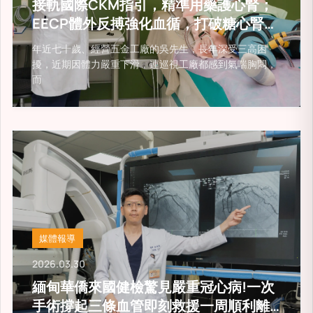
接軌國際CKM指引，精準用藥護心腎；
EECP體外反搏強化血循，打破糖心腎連
鎖危機！
年近七十歲、經營五金工廠的吳先生，長年深受三高困
擾，近期因體力嚴重下滑，連巡視工廠都感到氣喘胸悶，
而
媒體報導
2026.03.30
緬甸華僑來國健檢驚見嚴重冠心病!一次
手術撐起三條血管即刻救援一周順利離