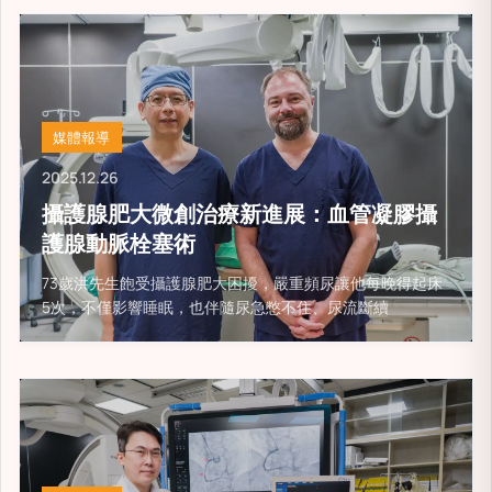
媒體報導
2025.12.26
攝護腺肥大微創治療新進展：血管凝膠攝
護腺動脈栓塞術
73歲洪先生飽受攝護腺肥大困擾，嚴重頻尿讓他每晚得起床
5次，不僅影響睡眠，也伴隨尿急憋不住、尿流斷續