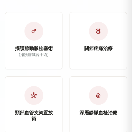
male
orthopedics
攝護腺動脈栓塞術
關節疼痛治療
(攝護腺減容手術)
關節疼痛治療
攝護腺動脈栓塞術（Prostatic Arter
關節疼痛治療主要針對
攝護腺動脈栓塞術（PAE）為治療良性攝護腺肥
適應症：五十肩、網球
適應症：良性攝護腺肥大（BPH）
治療方式：微細動脈栓
hub
bloodtype
治療方式：導管栓塞治療
改善症狀：慢性疼痛、
改善症狀：頻尿、夜尿、排尿困難
頸部血管支架置放
深層靜脈血栓治療
術
深層靜脈血栓治療（
頸部血管支架置放術